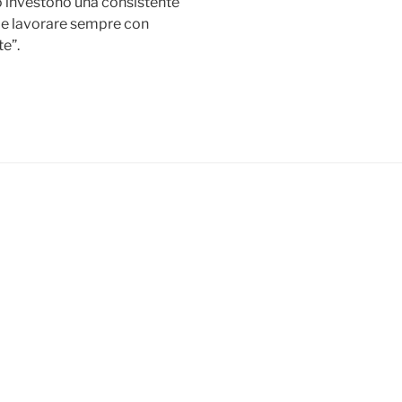
o investono una consistente
 e lavorare sempre con
te”.