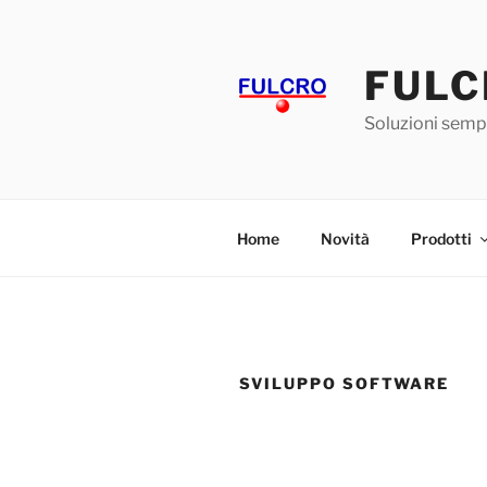
Salta
al
contenuto
FULC
Soluzioni sempl
Home
Novità
Prodotti
SVILUPPO SOFTWARE